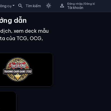
Đăng nhập/Đăng kí
search
light_mode
person
ông cụ
Tìm kiếm
Tài khoản
ướng dẫn
ã dịch, xem deck mẫu
eta của TCG, OCG,