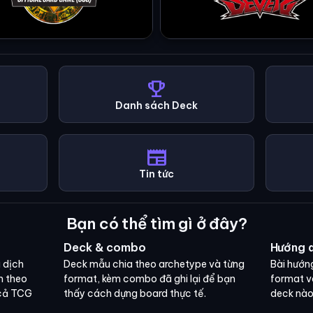
emoji_events
Danh sách Deck
newspaper
Tin tức
Bạn có thể tìm gì ở đây?
Deck & combo
Hướng 
 dịch
Deck mẫu chia theo archetype và từng
Bài hướn
ìm theo
format, kèm combo đã ghi lại để bạn
format và
 cả TCG
thấy cách dựng board thực tế.
deck nào