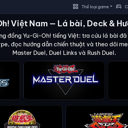
grid_view
sports_esports
Thể loại game
C
h! Việt Nam — Lá bài, Deck & H
g đồng Yu-Gi-Oh! tiếng Việt: tra cứu lá bài đ
ype, đọc hướng dẫn chiến thuật và theo dõi m
Master Duel, Duel Links và Rush Duel.