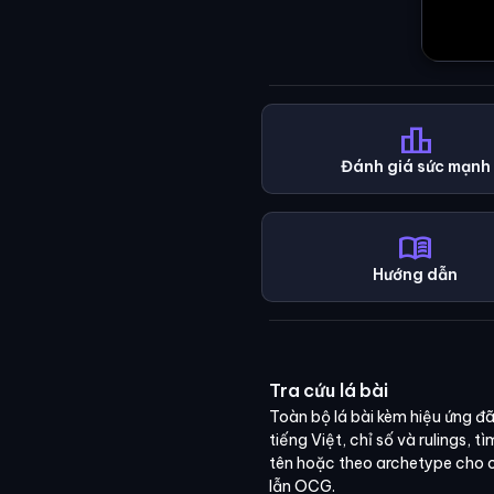
leaderboard
Đánh giá sức mạnh
menu_book
Hướng dẫn
Tra cứu lá bài
Toàn bộ lá bài kèm hiệu ứng đã
tiếng Việt, chỉ số và rulings, t
tên hoặc theo archetype cho
lẫn OCG.