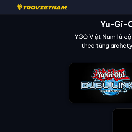
Yu-Gi-O
YGO Việt Nam là cộn
theo từng archet