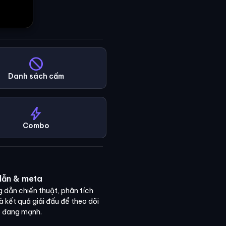
block
Danh sách cấm
bolt
Combo
dẫn & meta
g dẫn chiến thuật, phân tích
 kết quả giải đấu để theo dõi
 đang mạnh.