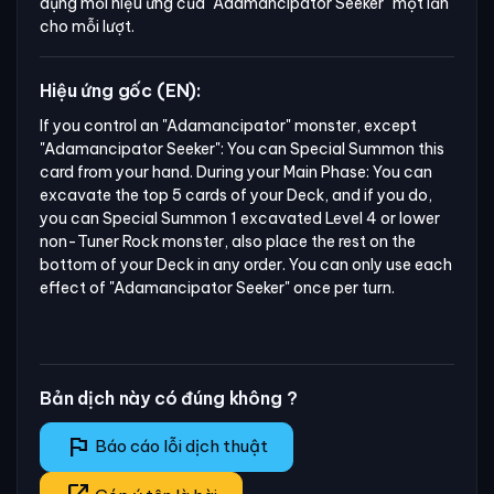
dụng mỗi hiệu ứng của
"Adamancipator Seeker"
một lần
cho mỗi lượt.
Hiệu ứng gốc (EN):
If you control an "Adamancipator" monster, except 
"Adamancipator Seeker": You can Special Summon this 
card from your hand. During your Main Phase: You can 
excavate the top 5 cards of your Deck, and if you do, 
you can Special Summon 1 excavated Level 4 or lower 
non-Tuner Rock monster, also place the rest on the 
bottom of your Deck in any order. You can only use each 
effect of "Adamancipator Seeker" once per turn.
Bản dịch này có đúng không ?
flag
Báo cáo lỗi dịch thuật