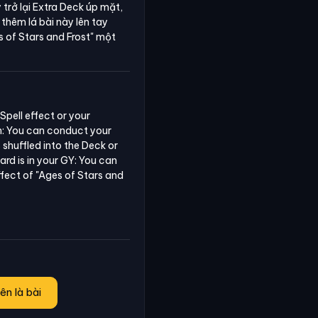
trở lại Extra Deck úp mặt,
 thêm lá bài này lên tay
s of Stars and Frost"
một
pell effect or your 
n: You can conduct your 
 shuffled into the Deck or 
rd is in your GY: You can 
ffect of "Ages of Stars and 
ên là bài