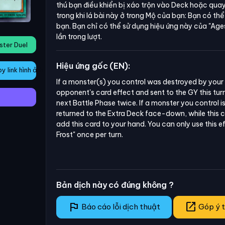
thú bạn điều khiển bị xáo trộn vào Deck hoặc quay 
trong khi lá bài này ở trong Mộ của bạn: Bạn có thể
bạn. Bạn chỉ có thể sử dụng hiệu ứng này của
"Age
lần trong lượt.
ster Duel
Hiệu ứng gốc (EN):
 link hình ảnh
If a monster(s) you control was destroyed by your S
opponent's card effect and sent to the GY this tur
next Battle Phase twice. If a monster you control is
returned to the Extra Deck face-down, while this ca
add this card to your hand. You can only use this e
Frost" once per turn.
Bản dịch này có đúng không ?
flag
open_in_new
Báo cáo lỗi dịch thuật
Góp ý t