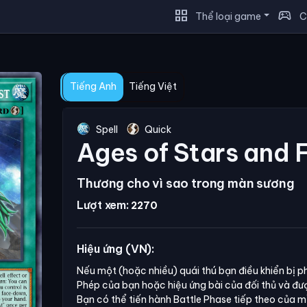
grid_view
sports_esports
Thể loại game
C
Tiếng Anh
Tiếng Việt
Spell
Quick
Ages of Stars and 
Thương cho vì sao trong màn sương
Lượt xem:
2270
Hiệu ứng (VN):
Nếu một (hoặc nhiều) quái thú bạn điều khiển bị ph
Phép của bạn hoặc hiệu ứng bài của đối thủ và đượ
Bạn có thể tiến hành Battle Phase tiếp theo của m