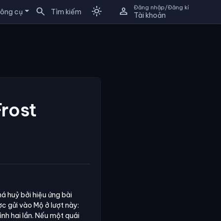
Đăng nhập/Đăng kí
search
light_mode
person
ông cụ
Tìm kiếm
Tài khoản
Frost
á huỷ bởi hiệu ứng bài
c gửi vào Mộ ở lượt này:
ình hai lần. Nếu một quái