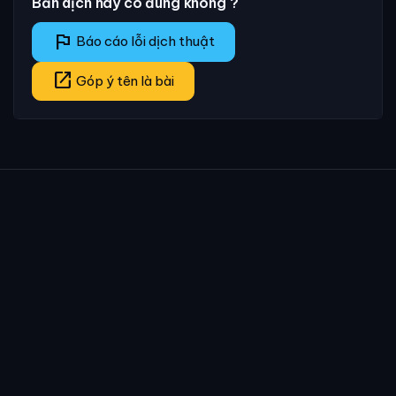
Bản dịch này có đúng không ?
flag
Báo cáo lỗi dịch thuật
open_in_new
Góp ý tên là bài