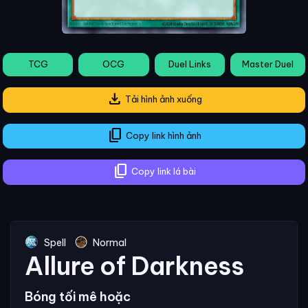
TCG
OCG
Duel Links
Master Duel
download
Tải hình ảnh xuống
content_copy
Copy link hình ảnh
content_copy
Copy link lá bài
Spell
Normal
Allure of Darkness
Bóng tối mê hoặc