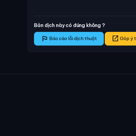
Bản dịch này có đúng không ?
flag
open_in_new
Báo cáo lỗi dịch thuật
Góp ý t