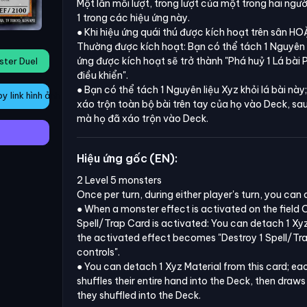
Một lần mỗi lượt, trong lượt của một trong hai ngườ
1 trong các hiệu ứng này.
● Khi hiệu ứng quái thú được kích hoạt trên sân H
Thường được kích hoạt: Bạn có thể tách 1 Nguyên li
ứng được kích hoạt sẽ trở thành
"Phá huỷ 1 Lá bài
ster Duel
điều khiển".
● Bạn có thể tách 1 Nguyên liệu Xyz khỏi lá bài nà
 link hình ảnh
xáo trộn toàn bộ bài trên tay của họ vào Deck, sau
mà họ đã xáo trộn vào Deck.
Hiệu ứng gốc (EN):
2 Level 5 monsters

Once per turn, during either player's turn, you can a
● When a monster effect is activated on the field
Spell/Trap Card is activated: You can detach 1 Xyz 
the activated effect becomes "Destroy 1 Spell/Tr
controls".

● You can detach 1 Xyz Material from this card; eac
shuffles their entire hand into the Deck, then draw
they shuffled into the Deck.