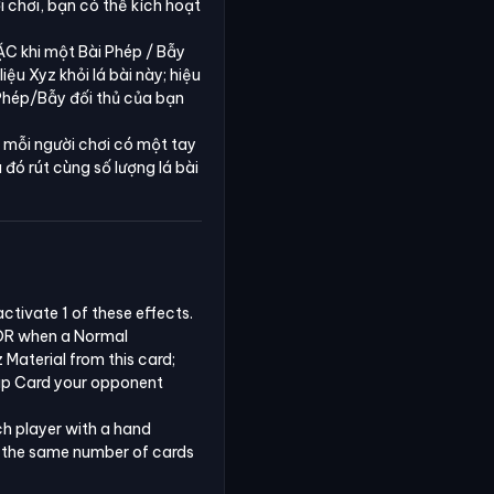
i chơi, bạn có thể kích hoạt
OẶC khi một Bài Phép / Bẫy
ệu Xyz khỏi lá bài này; hiệu
 Phép/Bẫy đối thủ của bạn
y; mỗi người chơi có một tay
 đó rút cùng số lượng lá bài
ctivate 1 of these effects.

 OR when a Normal 
Material from this card; 
ap Card your opponent 
h player with a hand 
s the same number of cards 