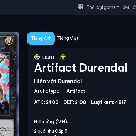
grid_view
sports_esports
Thể loại game
C
Tiếng Anh
Tiếng Việt
LIGHT
Artifact Durendal
Hiện vật Durendal
Archetype:
Artifact
ATK:
DEF:
Lượt xem:
2400
2100
4817
Hiệu ứng (VN):
2 quái thú Cấp 5