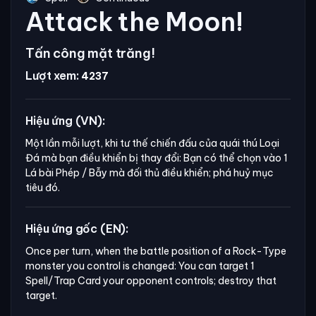
Attack the Moon!
Tấn công mặt trăng!
Lượt xem:
4237
Hiệu ứng (VN):
Một lần mỗi lượt, khi tư thế chiến đấu của quái thú Loại
Đá mà bạn điều khiển bị thay đổi: Bạn có thể chọn vào 1
Lá bài Phép / Bẫy mà đối thủ điều khiển; phá huỷ mục
tiêu đó.
Hiệu ứng gốc (EN):
Once per turn, when the battle position of a Rock-Type 
monster you control is changed: You can target 1 
Spell/Trap Card your opponent controls; destroy that 
target.