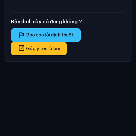
Bản dịch này có đúng không ?
flag
Báo cáo lỗi dịch thuật
open_in_new
Góp ý tên là bài