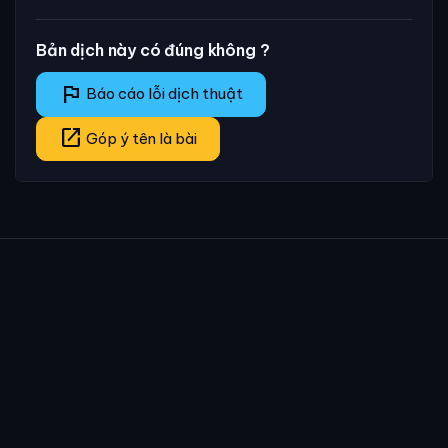
Bản dịch này có đúng không ?
flag
Báo cáo lỗi dịch thuật
open_in_new
Góp ý tên là bài