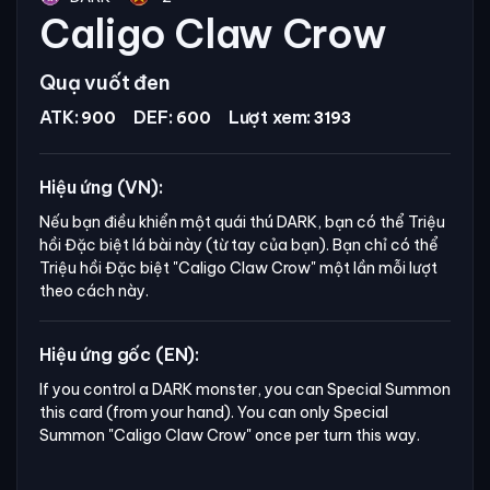
Caligo Claw Crow
Quạ vuốt đen
ATK:
DEF:
Lượt xem:
900
600
3193
Hiệu ứng (VN):
Nếu bạn điều khiển một quái thú DARK, bạn có thể Triệu
hồi Đặc biệt lá bài này (từ tay của bạn). Bạn chỉ có thể
Triệu hồi Đặc biệt
"Caligo Claw Crow"
một lần mỗi lượt
theo cách này.
Hiệu ứng gốc (EN):
If you control a DARK monster, you can Special Summon 
this card (from your hand). You can only Special 
Summon "Caligo Claw Crow" once per turn this way.