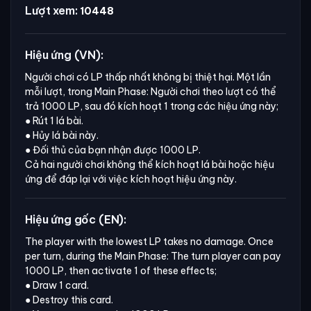
Lượt xem:
10448
Hiệu ứng (VN):
Người chơi có LP thấp nhất không bị thiệt hại. Một lần
mỗi lượt, trong Main Phase: Người chơi theo lượt có thể
trả 1000 LP, sau đó kích hoạt 1 trong các hiệu ứng này;
● Rút 1 lá bài.
● Hủy lá bài này.
● Đối thủ của bạn nhận được 1000 LP.
Cả hai người chơi không thể kích hoạt lá bài hoặc hiệu
ứng để đáp lại với việc kích hoạt hiệu ứng này.
Hiệu ứng gốc (EN):
The player with the lowest LP takes no damage. Once 
per turn, during the Main Phase: The turn player can pay 
1000 LP, then activate 1 of these effects;

● Draw 1 card.

● Destroy this card.
