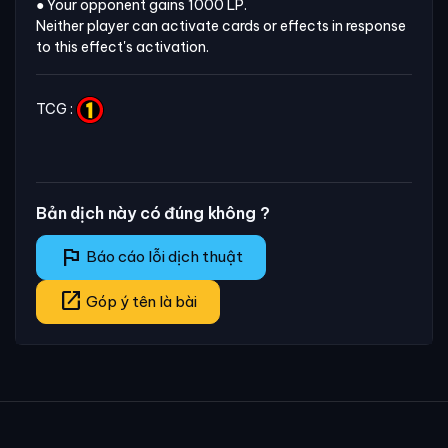
● Your opponent gains 1000 LP.

Neither player can activate cards or effects in response 
to this effect's activation.
TCG :
Bản dịch này có đúng không ?
flag
Báo cáo lỗi dịch thuật
open_in_new
Góp ý tên là bài