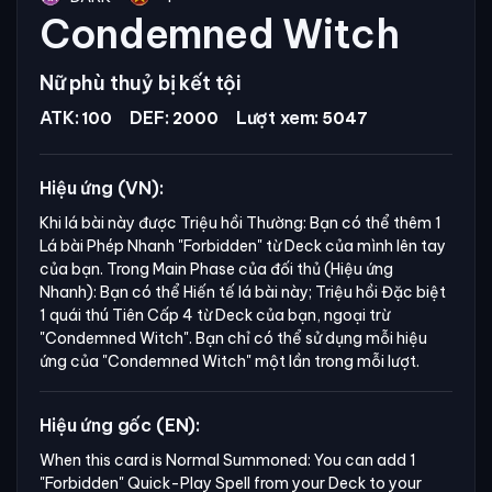
Condemned Witch
Nữ phù thuỷ bị kết tội
ATK:
DEF:
Lượt xem:
100
2000
5047
Hiệu ứng (VN):
Khi lá bài này được Triệu hồi Thường: Bạn có thể thêm 1
Lá bài Phép Nhanh
"Forbidden"
từ Deck của mình lên tay
của bạn. Trong Main Phase của đối thủ (Hiệu ứng
Nhanh): Bạn có thể Hiến tế lá bài này; Triệu hồi Đặc biệt
1 quái thú Tiên Cấp 4 từ Deck của bạn, ngoại trừ
"Condemned Witch".
Bạn chỉ có thể sử dụng mỗi hiệu
ứng của
"Condemned Witch"
một lần trong mỗi lượt.
Hiệu ứng gốc (EN):
When this card is Normal Summoned: You can add 1 
"Forbidden" Quick-Play Spell from your Deck to your 