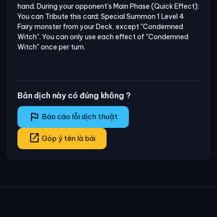
hand. During your opponent's Main Phase (Quick Effect): 
You can Tribute this card; Special Summon 1 Level 4 
Fairy monster from your Deck, except "Condemned 
Witch". You can only use each effect of "Condemned 
Witch" once per turn.
Bản dịch này có đúng không ?
flag
Báo cáo lỗi dịch thuật
open_in_new
Góp ý tên là bài