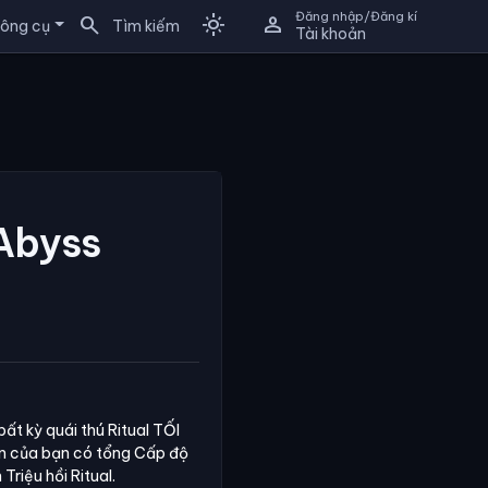
Đăng nhập/Đăng kí
search
light_mode
person
ông cụ
Tìm kiếm
Tài khoản
Abyss
bất kỳ quái thú Ritual TỐI
sân của bạn có tổng Cấp độ
riệu hồi Ritual.