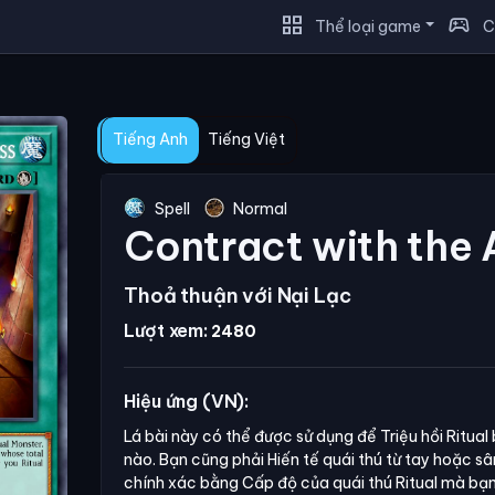
grid_view
sports_esports
Thể loại game
C
Tiếng Anh
Tiếng Việt
Spell
Normal
Contract with the 
Thoả thuận với Nại Lạc
Lượt xem:
2480
Hiệu ứng (VN):
Lá bài này có thể được sử dụng để Triệu hồi Ritual 
nào. Bạn cũng phải Hiến tế quái thú từ tay hoặc 
chính xác bằng Cấp độ của quái thú Ritual mà bạn T