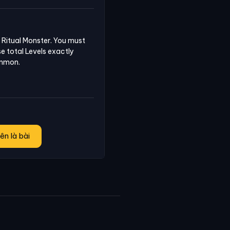
Ritual Monster. You must 
 total Levels exactly 
ummon.
ên là bài