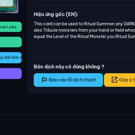
Hiệu ứng gốc (EN):
This card can be used to Ritual Summon any DARK 
uel Links
also Tribute monsters from your hand or field whose
equal the Level of the Ritual Monster you Ritual S
 link hình ảnh
Bản dịch này có đúng không ?
flag
open_in_new
Báo cáo lỗi dịch thuật
Góp ý t