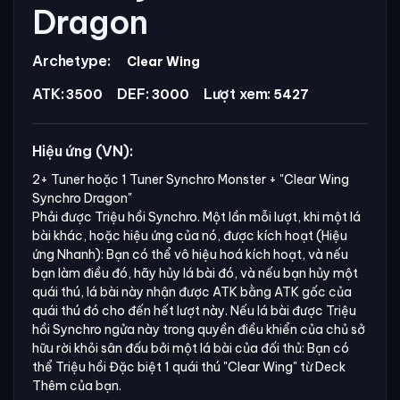
Dragon
Archetype:
Clear Wing
ATK:
DEF:
Lượt xem:
3500
3000
5427
Hiệu ứng (VN):
2+ Tuner hoặc 1 Tuner Synchro Monster +
"Clear Wing
Synchro Dragon"
Phải được Triệu hồi Synchro. Một lần mỗi lượt, khi một lá
bài khác, hoặc hiệu ứng của nó, được kích hoạt (Hiệu
ứng Nhanh): Bạn có thể vô hiệu hoá kích hoạt, và nếu
bạn làm điều đó, hãy hủy lá bài đó, và nếu bạn hủy một
quái thú, lá bài này nhận được ATK bằng ATK gốc của
quái thú đó cho đến hết lượt này. Nếu lá bài được Triệu
hồi Synchro ngửa này trong quyền điều khiển của chủ sở
hữu rời khỏi sân đấu bởi một lá bài của đối thủ: Bạn có
thể Triệu hồi Đặc biệt 1 quái thú
"Clear Wing"
từ Deck
Thêm của bạn.