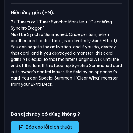
Hiệu ứng gốc (EN):
2+ Tuners or 1 Tuner Synchro Monster + "Clear Wing 
Synchro Dragon"

Must be Synchro Summoned. Once per turn, when 
another card, or its effect, is activated (Quick Effect): 
You can negate the activation, and if you do, destroy 
that card, and if you destroyed a monster, this card 
gains ATK equal to that monster's original ATK until the 
end of this turn. If this face-up Synchro Summoned card 
in its owner's control leaves the field by an opponent's 
card: You can Special Summon 1 "Clear Wing" monster 
from your Extra Deck.
Bản dịch này có đúng không ?
flag
Báo cáo lỗi dịch thuật