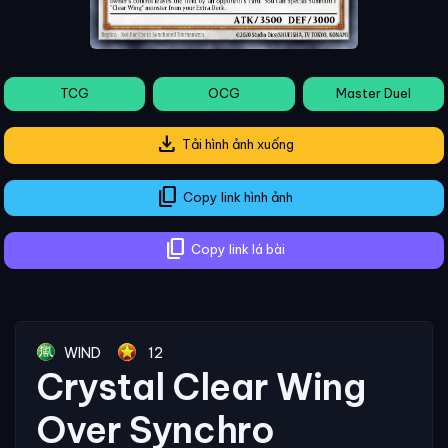
TCG
OCG
Master Duel
download
Tải hình ảnh xuống
content_copy
Copy link hình ảnh
content_copy
Copy link lá bài
WIND
12
Crystal Clear Wing
Over Synchro