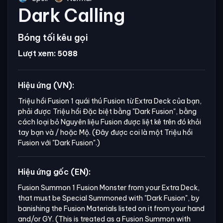
Dark Calling
Bóng tối kêu gọi
Lượt xem:
5088
Hiệu ứng (VN):
Triệu hồi Fusion 1 quái thú Fusion từ Extra Deck của bạn,
phải được Triệu hồi Đặc biệt bằng
"Dark Fusion",
bằng
cách loại bỏ Nguyên liệu Fusion được liệt kê trên đó khỏi
tay bạn và / hoặc Mộ. (Đây được coi là một Triệu hồi
Fusion với
"Dark Fusion".)
Hiệu ứng gốc (EN):
Fusion Summon 1 Fusion Monster from your Extra Deck, 
that must be Special Summoned with "Dark Fusion", by 
banishing the Fusion Materials listed on it from your hand 
and/or GY. (This is treated as a Fusion Summon with 