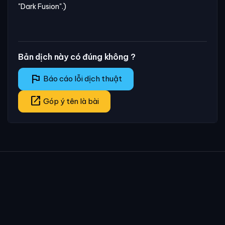
"Dark Fusion".)
Bản dịch này có đúng không ?
flag
Báo cáo lỗi dịch thuật
open_in_new
Góp ý tên là bài