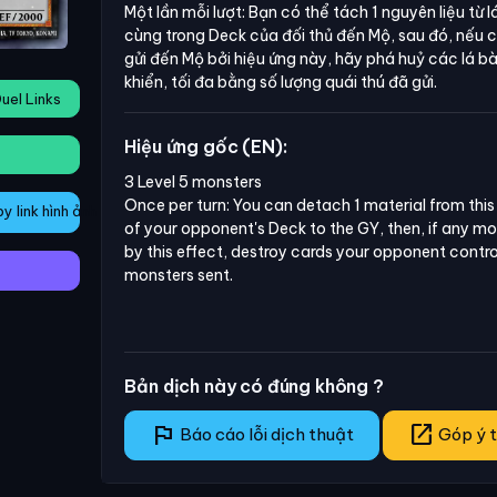
Một lần mỗi lượt: Bạn có thể tách 1 nguyên liệu từ lá 
cùng trong Deck của đối thủ đến Mộ, sau đó, nếu 
gửi đến Mộ bởi hiệu ứng này, hãy phá huỷ các lá b
khiển, tối đa bằng số lượng quái thú đã gửi.
uel Links
Hiệu ứng gốc (EN):
3 Level 5 monsters

Once per turn: You can detach 1 material from this 
 link hình ảnh
of your opponent's Deck to the GY, then, if any mo
by this effect, destroy cards your opponent control
monsters sent.
Bản dịch này có đúng không ?
flag
open_in_new
Báo cáo lỗi dịch thuật
Góp ý t