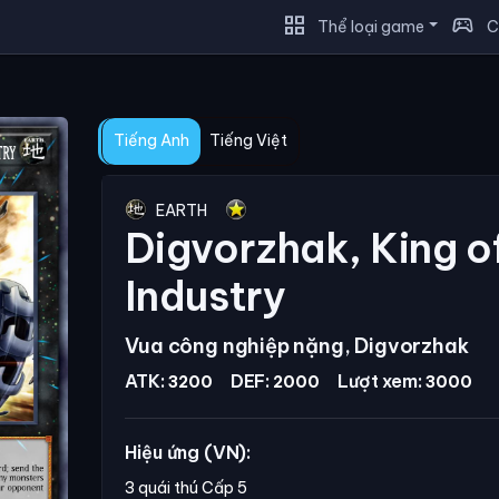
grid_view
sports_esports
Thể loại game
C
Tiếng Anh
Tiếng Việt
EARTH
Digvorzhak, King o
Industry
Vua công nghiệp nặng, Digvorzhak
ATK:
DEF:
Lượt xem:
3200
2000
3000
Hiệu ứng (VN):
3 quái thú Cấp 5