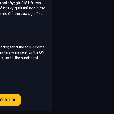
bài này; gửi 3 lá bài trên
có bất kỳ quái thú nào được
ài mà đối thủ của bạn điều
card; send the top 3 cards 
nsters were sent to the GY 
s, up to the number of 
ên là bài