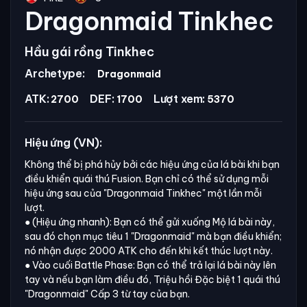
Dragonmaid Tinkhec
Hầu gái rồng Tinkhec
Archetype:
Dragonmaid
ATK:
DEF:
Lượt xem:
2700
1700
5370
Hiệu ứng (VN):
Không thể bị phá hủy bởi các hiệu ứng của lá bài khi bạn
điều khiển quái thú Fusion. Bạn chỉ có thể sử dụng mỗi
hiệu ứng sau của
"Dragonmaid Tinkhec"
một lần mỗi
lượt.
● (Hiệu ứng nhanh): Bạn có thể gửi xuống Mộ lá bài này,
sau đó chọn mục tiêu 1
"Dragonmaid"
mà bạn điều khiển;
nó nhận được 2000 ATK cho đến khi kết thúc lượt này.
● Vào cuối Battle Phase: Bạn có thể trả lại lá bài này lên
tay và nếu bạn làm điều đó, Triệu hồi Đặc biệt 1 quái thú
"Dragonmaid"
Cấp 3 từ tay của bạn.