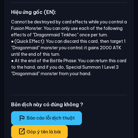
Hiệu ứng gốc (EN):
Cannot be destroyed by card effects while you control a 
Fusion Monster. You can only use each of the following 
effects of "Dragonmaid Tinkhec" once per turn.

● (Quick Effect): You can discard this card, then target 1 
"Dragonmaid" monster you control; it gains 2000 ATK 
until the end of this turn.

● At the end of the Battle Phase: You can return this card 
to the hand, and if you do, Special Summon 1 Level 3 
"Dragonmaid" monster from your hand.
Bản dịch này có đúng không ?
flag
Báo cáo lỗi dịch thuật
open_in_new
Góp ý tên là bài