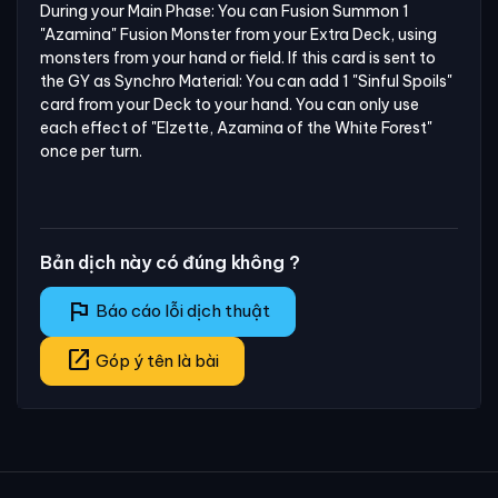
During your Main Phase: You can Fusion Summon 1 
"Azamina" Fusion Monster from your Extra Deck, using 
monsters from your hand or field. If this card is sent to 
the GY as Synchro Material: You can add 1 "Sinful Spoils" 
card from your Deck to your hand. You can only use 
each effect of "Elzette, Azamina of the White Forest" 
once per turn.
Bản dịch này có đúng không ?
flag
Báo cáo lỗi dịch thuật
open_in_new
Góp ý tên là bài