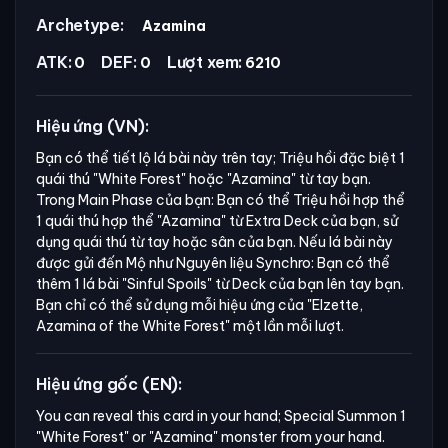
Archetype:
Azamina
ATK:
DEF:
Lượt xem:
0
0
6210
Hiệu ứng (VN):
Bạn có thể tiết lộ lá bài này trên tay; Triệu hồi đặc biệt 1
quái thú
"White Forest"
hoặc
"Azamina"
từ tay bạn.
Trong Main Phase của bạn: Bạn có thể Triệu hồi hợp thể
1 quái thú hợp thể
"Azamina"
từ Extra Deck của bạn, sử
dụng quái thú từ tay hoặc sân của bạn. Nếu lá bài này
được gửi đến Mộ như Nguyên liệu Synchro: Bạn có thể
thêm 1 lá bài
"Sinful Spoils"
từ Deck của bạn lên tay bạn.
Bạn chỉ có thể sử dụng mỗi hiệu ứng của
"Elzette,
Azamina of the White Forest"
một lần mỗi lượt.
Hiệu ứng gốc (EN):
You can reveal this card in your hand; Special Summon 1 
"White Forest" or "Azamina" monster from your hand. 