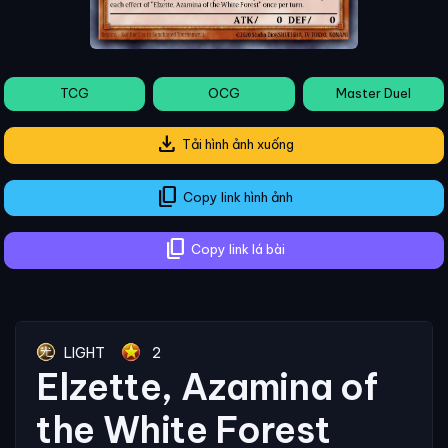
TCG
OCG
Master Duel
download
Tải hình ảnh xuống
content_copy
Copy link hình ảnh
content_copy
Copy link lá bài
LIGHT
2
Elzette, Azamina of
the White Forest