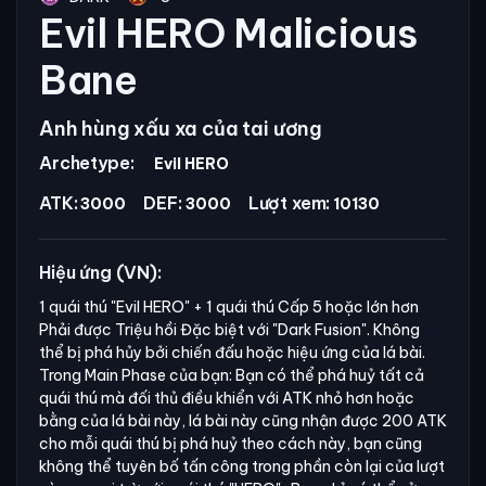
Evil HERO Malicious
Bane
Anh hùng xấu xa của tai ương
Archetype:
Evil HERO
ATK:
DEF:
Lượt xem:
3000
3000
10130
Hiệu ứng (VN):
1 quái thú
"Evil HERO"
+ 1 quái thú Cấp 5 hoặc lớn hơn
Phải được Triệu hồi Đặc biệt với
"Dark Fusion".
Không
thể bị phá hủy bởi chiến đấu hoặc hiệu ứng của lá bài.
Trong Main Phase của bạn: Bạn có thể phá huỷ tất cả
quái thú mà đối thủ điều khiển với ATK nhỏ hơn hoặc
bằng của lá bài này, lá bài này cũng nhận được 200 ATK
cho mỗi quái thú bị phá huỷ theo cách này, bạn cũng
không thể tuyên bố tấn công trong phần còn lại của lượt