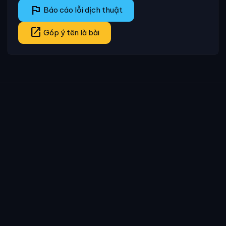
flag
Báo cáo lỗi dịch thuật
open_in_new
Góp ý tên là bài