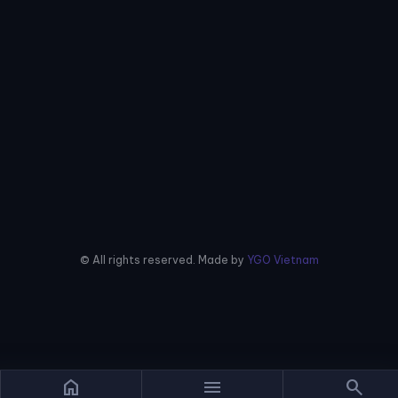
© All rights reserved. Made by
YGO Vietnam
home
menu
search