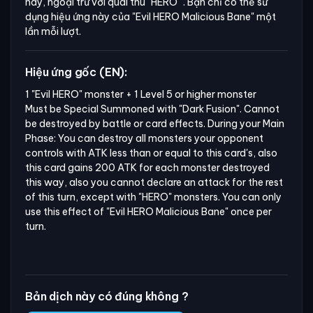
này, ngoại trừ với quái thú
"HERO"
. Bạn chỉ có thể sử
dụng hiệu ứng này của
"Evil HERO Malicious Bane"
một
lần mỗi lượt.
Hiệu ứng gốc (EN):
1 "Evil HERO" monster + 1 Level 5 or higher monster

Must be Special Summoned with "Dark Fusion". Cannot 
be destroyed by battle or card effects. During your Main 
Phase: You can destroy all monsters your opponent 
controls with ATK less than or equal to this card's, also 
this card gains 200 ATK for each monster destroyed 
this way, also you cannot declare an attack for the rest 
of this turn, except with "HERO" monsters. You can only 
use this effect of "Evil HERO Malicious Bane" once per 
turn.
Bản dịch này có đúng không ?