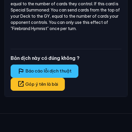
equal to the number of cards they control. If this card is 
Special Summoned: You can send cards from the top of 
your Deck to the GY, equal to the number of cards your 
opponent controls. You can only use this effect of 
"Firebrand Hymnist" once per turn.
Bản dịch này có đúng không ?
flag
Báo cáo lỗi dịch thuật
open_in_new
Góp ý tên là bài