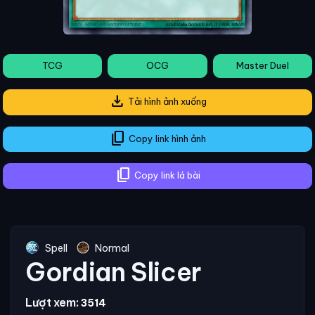
TCG
OCG
Master Duel
download
Tải hình ảnh xuống
content_copy
Copy link hình ảnh
content_copy
Copy link lá bài
Spell
Normal
Gordian Slicer
Lượt xem:
3514