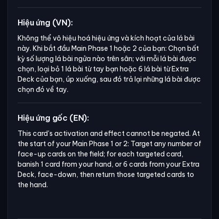
Hiệu ứng (VN):
Không thể vô hiệu hoá hiệu ứng và kích hoạt của lá bài
này. Khi bắt đầu Main Phase 1 hoặc 2 của bạn: Chọn bất
kỳ số lượng lá bài ngửa nào trên sân; với mỗi lá bài được
chọn, loại bỏ 1 lá bài từ tay bạn hoặc 6 lá bài từ Extra
Deck của bạn, úp xuống, sau đó trả lại những lá bài được
chọn đó về tay.
Hiệu ứng gốc (EN):
This card's activation and effect cannot be negated. At 
the start of your Main Phase 1 or 2: Target any number of 
face-up cards on the field; for each targeted card, 
banish 1 card from your hand, or 6 cards from your Extra 
Deck, face-down, then return those targeted cards to 
the hand.