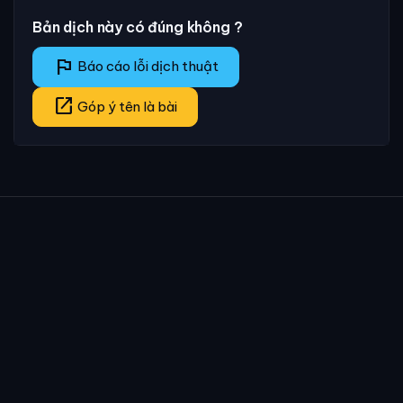
Bản dịch này có đúng không ?
flag
Báo cáo lỗi dịch thuật
open_in_new
Góp ý tên là bài