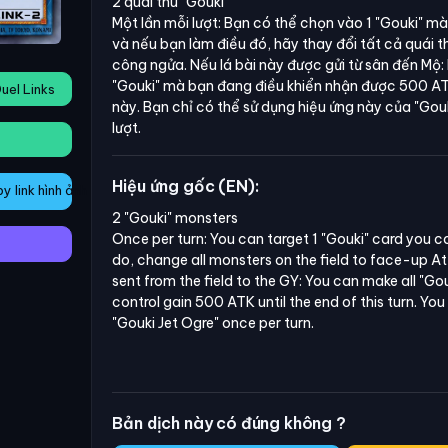
2 quái thú
"Gouki"
Một lần mỗi lượt: Bạn có thể chọn vào 1
"Gouki"
mà 
và nếu bạn làm điều đó, hãy thay đổi tất cả quái t
công ngửa. Nếu lá bài này được gửi từ sân đến Mộ:
"Gouki"
mà bạn đang điều khiển nhận được 500 ATK
uel Links
này. Bạn chỉ có thể sử dụng hiệu ứng này của
"Gouk
lượt.
Hiệu ứng gốc (EN):
 link hình ảnh
2 "Gouki" monsters

Once per turn: You can target 1 "Gouki" card you cont
do, change all monsters on the field to face-up Attac
sent from the field to the GY: You can make all "Go
control gain 500 ATK until the end of this turn. You 
"Gouki Jet Ogre" once per turn.
Bản dịch này có đúng không ?