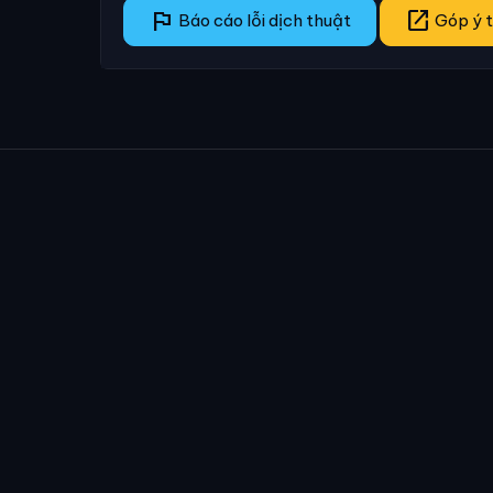
flag
open_in_new
Báo cáo lỗi dịch thuật
Góp ý t