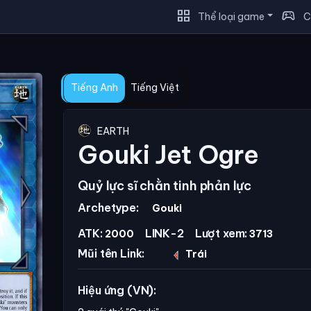
grid_view
sports_esports
Thể loại game
C
Tiếng Anh
Tiếng Việt
EARTH
Gouki Jet Ogre
Quỷ lực sĩ chằn tinh phản lực
Archetype:
Gouki
ATK:
LINK-2
Lượt xem:
2000
3713
Mũi tên Link:
Trái
Hiệu ứng (VN):