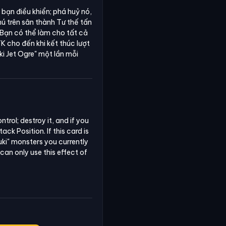
bạn điều khiển; phá huỷ nó,
hú trên sân thành Tư thế tấn
 Bạn có thể làm cho tất cả
 cho đến khi kết thúc lượt
i Jet Ogre"
một lần mỗi
rol; destroy it, and if you 
k Position. If this card is 
uki" monsters you currently 
can only use this effect of 