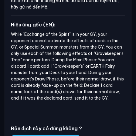
rút để rút bình thường và nếu đó là lá bài đã tuyên bố,
hãy gửi nó đến Mộ.
Hiệu ứng gốc (EN):
While "Exchange of the Spirit" is in your GY, your 
opponent cannot activate the effects of cards in the 
GY, or Special Summon monsters from the GY. You can 
only use each of the following effects of "Gravekeeper's 
Trap" once per turn. During the Main Phase: You can 
discard 1 card; add 1 "Gravekeeper's" or EARTH Fairy 
monster from your Deck to your hand. During your 
opponent's Draw Phase, before their normal draw, if this 
card is already face-up on the field: Declare 1 card 
name; look at the card(s) drawn for their normal draw, 
and if it was the declared card, send it to the GY.
Bản dịch này có đúng không ?