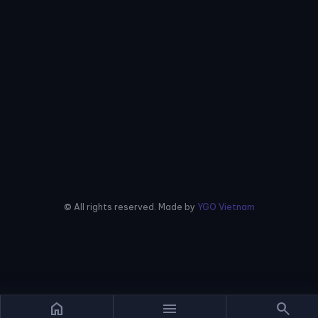
© All rights reserved. Made by
YGO Vietnam
home
menu
search