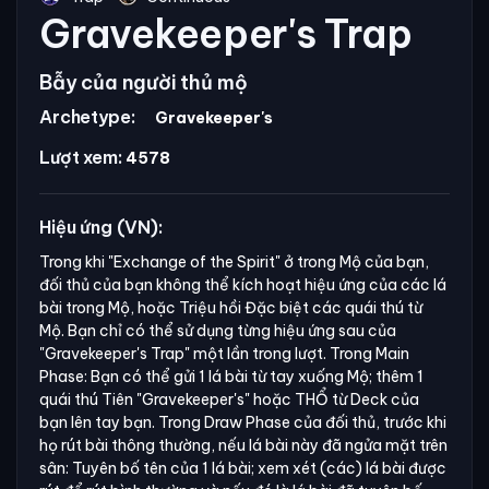
Gravekeeper's Trap
Bẫy của người thủ mộ
Archetype:
Gravekeeper's
Lượt xem:
4578
Hiệu ứng (VN):
Trong khi
"Exchange of the Spirit"
ở trong Mộ của bạn,
đối thủ của bạn không thể kích hoạt hiệu ứng của các lá
bài trong Mộ, hoặc Triệu hồi Đặc biệt các quái thú từ
Mộ. Bạn chỉ có thể sử dụng từng hiệu ứng sau của
"Gravekeeper's Trap"
một lần trong lượt. Trong Main
Phase: Bạn có thể gửi 1 lá bài từ tay xuống Mộ; thêm 1
quái thú Tiên
"Gravekeeper's"
hoặc THỔ từ Deck của
bạn lên tay bạn. Trong Draw Phase của đối thủ, trước khi
họ rút bài thông thường, nếu lá bài này đã ngửa mặt trên
sân: Tuyên bố tên của 1 lá bài; xem xét (các) lá bài được