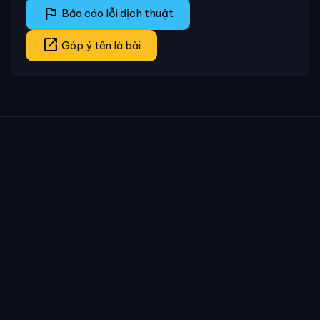
flag
Báo cáo lỗi dịch thuật
open_in_new
Góp ý tên là bài