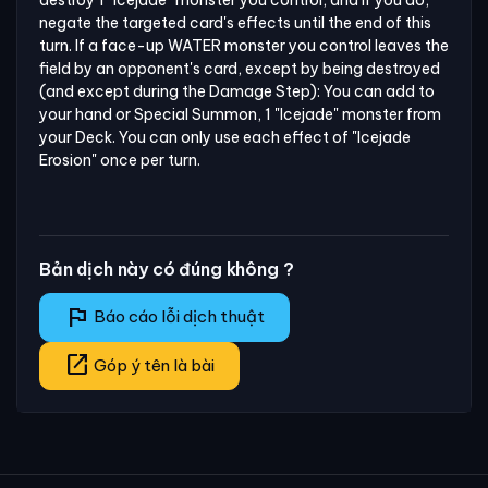
destroy 1 "Icejade" monster you control, and if you do, 
negate the targeted card's effects until the end of this 
turn. If a face-up WATER monster you control leaves the 
field by an opponent's card, except by being destroyed 
(and except during the Damage Step): You can add to 
your hand or Special Summon, 1 "Icejade" monster from 
your Deck. You can only use each effect of "Icejade 
Erosion" once per turn.
Bản dịch này có đúng không ?
flag
Báo cáo lỗi dịch thuật
open_in_new
Góp ý tên là bài