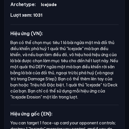
Archetype:
Icejade
Lượt xem:
1031
Hiệu ứng (VN):
Bạn có thể chọn mục tiêu 1 lá bài ngửa mặt mà đối thủ
điều khiển; phá huỷ 1 quái thú
"Icejade"
mà bạn điều
khiển, và nếu bạn làm điều đó, vô hiệu hoá hiệu ứng của
lá bài được chọn làm mục tiêu cho đến hết lượt này. Nếu
một quái thú DEFY ngửa mặt mà bạn điều khiển rời sân
bằng lá bài của đối thủ, ngoại trừ bị phá huỷ (và ngoại
trừ trong Damage Step): Bạn có thể thêm lên tay của
bạn hoặc Triệu hồi Đặc biệt, 1 quái thú
"Icejade"
từ Deck
của bạn. Bạn chỉ có thể sử dụng mỗi hiệu ứng của
"Icejade Erosion"
một lần trong lượt.
Hiệu ứng gốc (EN):
You can target 1 face-up card your opponent controls; 