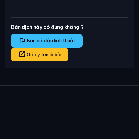
Bản dịch này có đúng không ?
flag
Báo cáo lỗi dịch thuật
open_in_new
Góp ý tên là bài