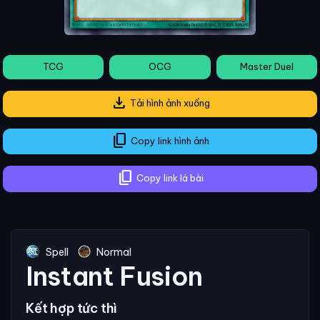
TCG
OCG
Master Duel
download
Tải hình ảnh xuống
content_copy
Copy link hình ảnh
content_copy
Copy link lá bài
Spell
Normal
Instant Fusion
Kết hợp tức thì