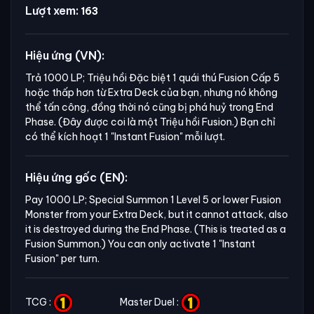
Lượt xem:
163
Hiệu ứng (VN):
Trả 1000 LP; Triệu hồi Đặc biệt 1 quái thú Fusion Cấp 5
hoặc thấp hơn từ Extra Deck của bạn, nhưng nó không
thể tấn công, đồng thời nó cũng bị phá huỷ trong End
Phase. (Đây được coi là một Triệu hồi Fusion.) Bạn chỉ
có thể kích hoạt 1
"Instant Fusion"
mỗi lượt.
Hiệu ứng gốc (EN):
Pay 1000 LP; Special Summon 1 Level 5 or lower Fusion 
Monster from your Extra Deck, but it cannot attack, also 
it is destroyed during the End Phase. (This is treated as a 
Fusion Summon.) You can only activate 1 "Instant 
Fusion" per turn.
TCG :
Master Duel :