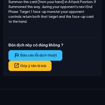
Summon this card (from your hand) in Attack Position. If 
Summoned this way, during your opponent's next End 
Phase: Target 1 face-up monster your opponent 
controls; return both that target and this face-up card 
to the hand.
Bản dịch này có đúng không ?
flag
Báo cáo lỗi dịch thuật
open_in_new
Góp ý tên là bài