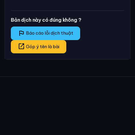
Bản dịch này có đúng không ?
flag
Báo cáo lỗi dịch thuật
open_in_new
Góp ý tên là bài