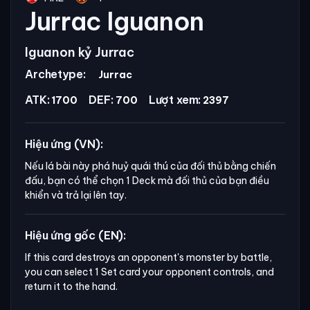
Jurrac Iguanon
Iguanon kỷ Jurrac
Archetype:
Jurrac
ATK:
DEF:
Lượt xem:
1700
700
2397
Hiệu ứng (VN):
Nếu lá bài này phá huỷ quái thú của đối thủ bằng chiến
đấu, bạn có thể chọn 1 Deck mà đối thủ của bạn điều
khiển và trả lại lên tay.
Hiệu ứng gốc (EN):
If this card destroys an opponent's monster by battle, 
you can select 1 Set card your opponent controls, and 
return it to the hand.