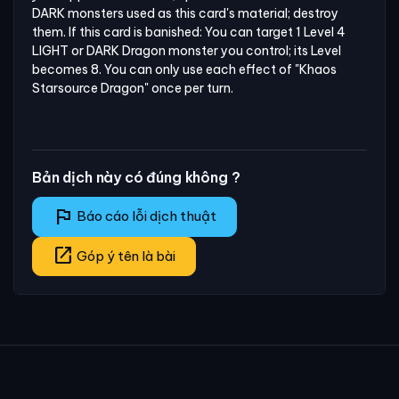
DARK monsters used as this card's material; destroy 
them. If this card is banished: You can target 1 Level 4 
LIGHT or DARK Dragon monster you control; its Level 
becomes 8. You can only use each effect of "Khaos 
Starsource Dragon" once per turn.
Bản dịch này có đúng không ?
flag
Báo cáo lỗi dịch thuật
open_in_new
Góp ý tên là bài