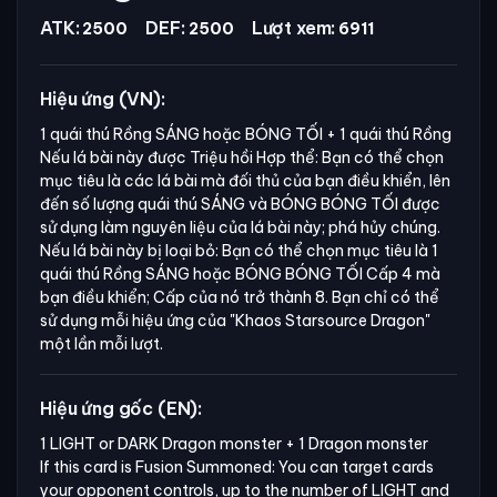
ATK:
DEF:
Lượt xem:
2500
2500
6911
Hiệu ứng (VN):
1 quái thú Rồng SÁNG hoặc BÓNG TỐI + 1 quái thú Rồng
Nếu lá bài này được Triệu hồi Hợp thể: Bạn có thể chọn
mục tiêu là các lá bài mà đối thủ của bạn điều khiển, lên
đến số lượng quái thú SÁNG và BÓNG BÓNG TỐI được
sử dụng làm nguyên liệu của lá bài này; phá hủy chúng.
Nếu lá bài này bị loại bỏ: Bạn có thể chọn mục tiêu là 1
quái thú Rồng SÁNG hoặc BÓNG BÓNG TỐI Cấp 4 mà
bạn điều khiển; Cấp của nó trở thành 8. Bạn chỉ có thể
sử dụng mỗi hiệu ứng của
"Khaos Starsource Dragon"
một lần mỗi lượt.
Hiệu ứng gốc (EN):
1 LIGHT or DARK Dragon monster + 1 Dragon monster

If this card is Fusion Summoned: You can target cards 
your opponent controls, up to the number of LIGHT and 