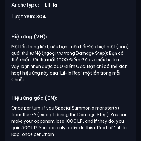
Archetype:
Lil-la
Lượt xem:
304
Hiệu ứng (VN):
Một lần trong lượt, nếu bạn Triệu hồi Đặc biệt một (các)
quái thú từ Mộ (ngoại trừ trong Damage Step): Bạn có
thể khiến đối thủ mất 1000 Điểm Gốc và nếu họ làm
vậy, bạn nhận được 500 Điểm Gốc. Bạn chỉ có thể kích
hoạt hiệu ứng này của
"Lil-la Rap"
một lần trong mỗi
Chuỗi.
Hiệu ứng gốc (EN):
Once per turn, if you Special Summon a monster(s) 
from the GY (except during the Damage Step): You can 
make your opponent lose 1000 LP, and if they do, you 
gain 500 LP. You can only activate this effect of "Lil-la 
Rap" once per Chain.