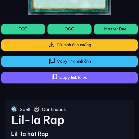
TCG
OCG
Master Duel
download
Tải hình ảnh xuống
content_copy
Copy link hình ảnh
content_copy
Copy link lá bài
Spell
Continuous
Lil-la Rap
Lil-la hát Rap