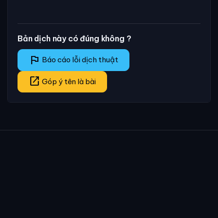
Bản dịch này có đúng không ?
flag
Báo cáo lỗi dịch thuật
open_in_new
Góp ý tên là bài