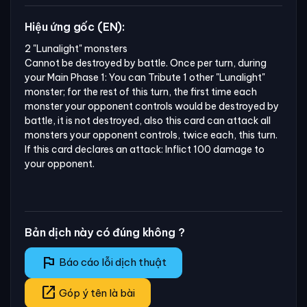
Hiệu ứng gốc (EN):
2 "Lunalight" monsters

Cannot be destroyed by battle. Once per turn, during 
your Main Phase 1: You can Tribute 1 other "Lunalight" 
monster; for the rest of this turn, the first time each 
monster your opponent controls would be destroyed by 
battle, it is not destroyed, also this card can attack all 
monsters your opponent controls, twice each, this turn. 
If this card declares an attack: Inflict 100 damage to 
your opponent.
Bản dịch này có đúng không ?
flag
Báo cáo lỗi dịch thuật
open_in_new
Góp ý tên là bài