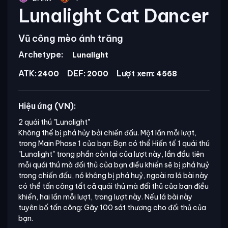
Lunalight Cat Dancer
Vũ công mèo ánh trăng
Archetype:
Lunalight
ATK:
DEF:
Lượt xem:
2400
2000
4568
Hiệu ứng (VN):
2 quái thú
"Lunalight"
Không thể bị phá hủy bởi chiến đấu. Một lần mỗi lượt,
trong Main Phase 1 của bạn: Bạn có thể Hiến tế 1 quái thú
"Lunalight"
trong phần còn lại của lượt này, lần đầu tiên
mỗi quái thú mà đối thủ của bạn điều khiển sẽ bị phá huỷ
trong chiến đấu, nó không bị phá huỷ, ngoài ra lá bài này
có thể tấn công tất cả quái thú mà đối thủ của bạn điều
khiển, hai lần mỗi lượt, trong lượt này. Nếu lá bài này
tuyên bố tấn công: Gây 100 sát thương cho đối thủ của
bạn.