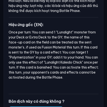
mỗi lượt. Nếu lá bài này bị loại bỏ: Bạn có thể kích hoạt
hiệu ứng này; lượt này, các lá bài và hiệu ứng của đối thủ
không thể được kích hoạt trong Battle Phase.
Hiệu ứng gốc (EN):
Once per turn: You can send 1 "Lunalight" monster from 
your Deck or Extra Deck to the GY; the name of this 
face-up card on the field can be treated as the sent 
monster's, if used as Fusion Material this turn. If this card 
is sent to the GY by a card effect: You can target 1 
"Polymerization" in your GY; add it to your hand. You can 
only use this effect of "Lunalight Kaleido Chick" once per 
turn. If this card is banished: You can activate this effect; 
this turn, your opponent's cards and effects cannot be 
activated during the Battle Phase.
Bản dịch này có đúng không ?