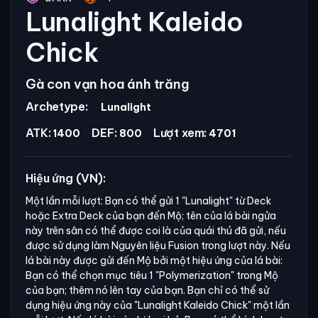
Lunalight Kaleido
Chick
Gà con vạn hoa ánh trăng
Archetype:
Lunalight
ATK:
DEF:
Lượt xem:
1400
800
4701
Hiệu ứng (VN):
Một lần mỗi lượt: Bạn có thể gửi 1
"Lunalight"
từ Deck
hoặc Extra Deck của bạn đến Mộ; tên của lá bài ngửa
này trên sân có thể được coi là của quái thú đã gửi, nếu
được sử dụng làm Nguyên liệu Fusion trong lượt này. Nếu
lá bài này được gửi đến Mộ bởi một hiệu ứng của lá bài:
Bạn có thể chọn mục tiêu 1
"Polymerization"
trong Mộ
của bạn; thêm nó lên tay của bạn. Bạn chỉ có thể sử
dụng hiệu ứng này của
"Lunalight Kaleido Chick"
một lần