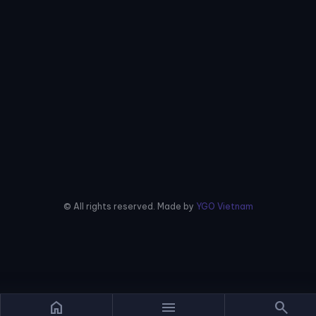
© All rights reserved. Made by
YGO Vietnam
home
menu
search