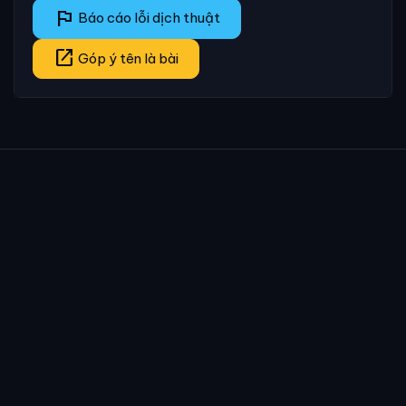
flag
Báo cáo lỗi dịch thuật
open_in_new
Góp ý tên là bài