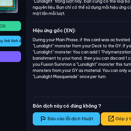
"Lunalight"
trong lượt này, bạn cũng có thể loại bỏ
nguyên liệu. Bạn chỉ có thể sử dụng mỗi hiệu ứng 
một lần mỗi lượt.
CG
Hiệu ứng gốc (EN):
During your Main Phase, if this card was activated t
 link hình ảnh
"Lunalight" monster from your Deck to the GY. If 
"Lunalight" monster: You can add 1 "Polymerization
banishment to your hand, then you can discard 1 car
you Fusion Summon a "Lunalight" monster this turn,
monsters from your GY as material. You can only us
"Lunalight Masquerade" once per turn.
Bản dịch này có đúng không ?
flag
open_in_new
Báo cáo lỗi dịch thuật
Góp ý t