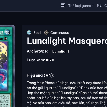
grid_view
sports_esports
Thể loại game
C
Spell
Continuous
Lunalight Masquer
Archetype:
Lunalight
Lượt xem:
1878
Hiệu ứng (VN):
Trong Main Phase của bạn, nếu lá bài này được kíc
có thể gửi 1 quái thú
"Lunalight"
từ Deck của bạn và
Hợp thể một quái thú
"Lunalight"
: Bạn có thể thêm
hoặc loại bỏ của bạn lên tay bạn, sau đó bạn có thể
Mộ, và nếu bạn làm điều đó, một lần, nếu bạn Triệ