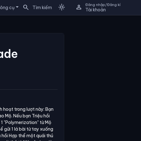
Đăng nhập/Đăng kí
search
light_mode
person
ông cụ
Tìm kiếm
Tài khoản
ade
h hoạt trong lượt này: Bạn
o Mộ. Nếu bạn Triệu hồi
 1
"Polymerization"
từ Mộ
 gửi 1 lá bài từ tay xuống
u hồi Hợp thể một quái thú