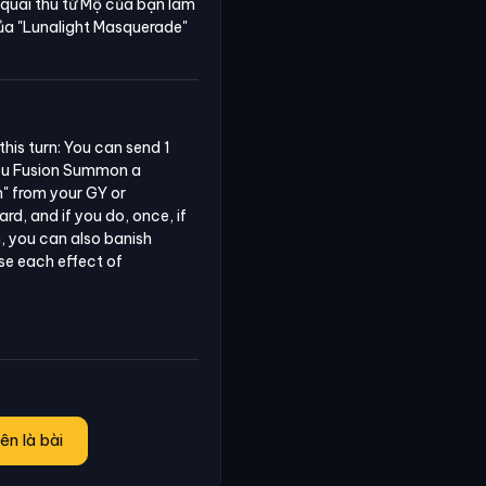
 quái thú từ Mộ của bạn làm
của
"Lunalight Masquerade"
his turn: You can send 1 
you Fusion Summon a 
" from your GY or 
d, and if you do, once, if 
 you can also banish 
e each effect of 
ên là bài