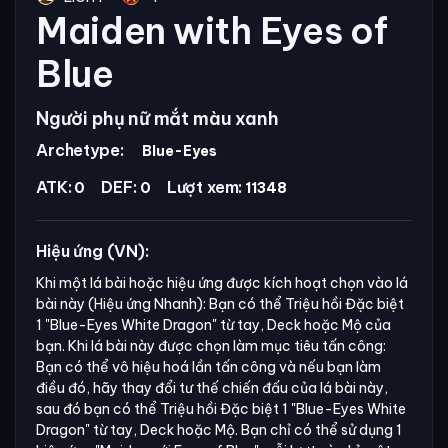
Maiden with Eyes of
Blue
Người phụ nữ mắt màu xanh
Archetype:
Blue-Eyes
ATK:
DEF:
Lượt xem:
0
0
11348
Hiệu ứng (VN):
Khi một lá bài hoặc hiệu ứng được kích hoạt chọn vào lá
bài này (Hiệu ứng Nhanh): Bạn có thể Triệu hồi Đặc biệt
1
"Blue-Eyes White Dragon"
từ tay, Deck hoặc Mộ của
bạn. Khi lá bài này được chọn làm mục tiêu tấn công:
Bạn có thể vô hiệu hoá lần tấn công và nếu bạn làm
điều đó, hãy thay đổi tư thế chiến đấu của lá bài này,
sau đó bạn có thể Triệu hồi Đặc biệt 1
"Blue-Eyes White
Dragon"
từ tay, Deck hoặc Mộ. Bạn chỉ có thể sử dụng 1