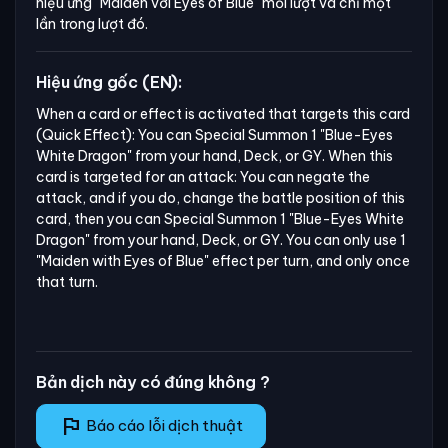
hiệu ứng
"Maiden với Eyes of Blue"
mỗi lượt và chỉ một
lần trong lượt đó.
Hiệu ứng gốc (EN):
When a card or effect is activated that targets this card 
(Quick Effect): You can Special Summon 1 "Blue-Eyes 
White Dragon" from your hand, Deck, or GY. When this 
card is targeted for an attack: You can negate the 
attack, and if you do, change the battle position of this 
card, then you can Special Summon 1 "Blue-Eyes White 
Dragon" from your hand, Deck, or GY. You can only use 1 
"Maiden with Eyes of Blue" effect per turn, and only once 
that turn.
Bản dịch này có đúng không ?
flag
Báo cáo lỗi dịch thuật