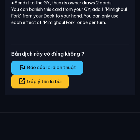
● Send it to the GY, then its owner draws 2 cards.

You can banish this card from your GY; add 1 "Mimighoul 
Fork" from your Deck to your hand. You can only use 
each effect of "Mimighoul Fork" once per turn.
Bản dịch này có đúng không ?
flag
Báo cáo lỗi dịch thuật
open_in_new
Góp ý tên là bài