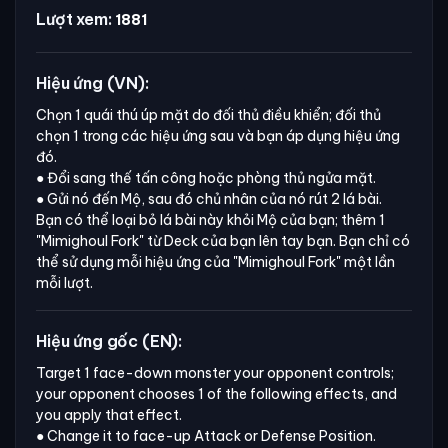
Lượt xem:
1881
Hiệu ứng (VN):
Chọn 1 quái thú úp mặt do đối thủ điều khiển; đối thủ
chọn 1 trong các hiệu ứng sau và bạn áp dụng hiệu ứng
đó.
● Đổi sang thế tấn công hoặc phòng thủ ngửa mặt.
● Gửi nó đến Mộ, sau đó chủ nhân của nó rút 2 lá bài.
Bạn có thể loại bỏ lá bài này khỏi Mộ của bạn; thêm 1
"Mimighoul Fork"
từ Deck của bạn lên tay bạn. Bạn chỉ có
thể sử dụng mỗi hiệu ứng của
"Mimighoul Fork"
một lần
mỗi lượt.
Hiệu ứng gốc (EN):
Target 1 face-down monster your opponent controls; 
your opponent chooses 1 of the following effects, and 
you apply that effect.

● Change it to face-up Attack or Defense Position.
