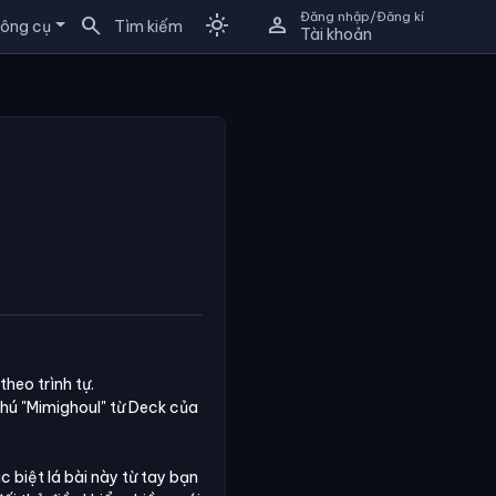
Đăng nhập/Đăng kí
search
light_mode
person
ông cụ
Tìm kiếm
Tài khoản
heo trình tự.
thú
"Mimighoul"
từ Deck của
 biệt lá bài này từ tay bạn