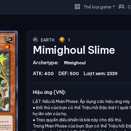
grid_view
sports_esports
Thể loại game
C
EARTH
1
Mimighoul Slime
Archetype:
Mimighoul
ATK:
DEF:
Lượt xem:
400
500
2339
Hiệu ứng (VN):
LẬT: Nếu là Main Phase: Áp dụng các hiệu ứng này t
● Đối thủ của bạn có thể Triệu hồi Đặc biệt 1 quái 
họ lên sân của họ.
● Trao quyền điều khiển lá bài này cho đối thủ.
Trong Main Phase của bạn: Bạn có thể Triệu hồi Đặc