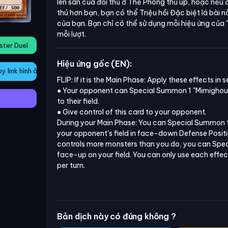
lên sân của đối thủ ở Thế Phòng thủ úp, hoặc nếu đ
thú hơn bạn, bạn có thể Triệu hồi Đặc biệt lá bài 
của bạn. Bạn chỉ có thể sử dụng mỗi hiệu ứng của
mỗi lượt.
ster Duel
Hiệu ứng gốc (EN):
 link hình ảnh
FLIP: If it is the Main Phase: Apply these effects in s
● Your opponent can Special Summon 1 "Mimighoul"
to their field.

● Give control of this card to your opponent.

During your Main Phase: You can Special Summon t
your opponent's field in face-down Defense Positio
controls more monsters than you do, you can Spec
face-up on your field. You can only use each effec
per turn.
Bản dịch này có đúng không ?