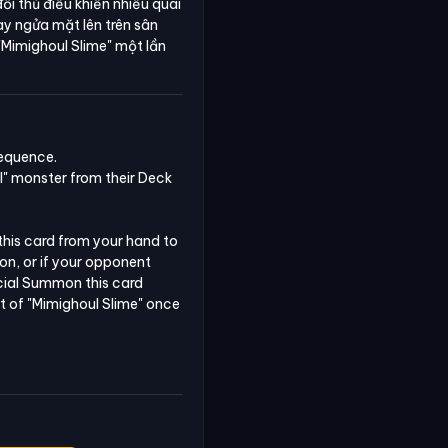
ối thủ điều khiển nhiều quái
này ngửa mặt lên trên sân
"Mimighoul Slime"
một lần
equence.

 monster from their Deck 
his card from your hand to 
n, or if your opponent 
ial Summon this card 
t of "Mimighoul Slime" once 