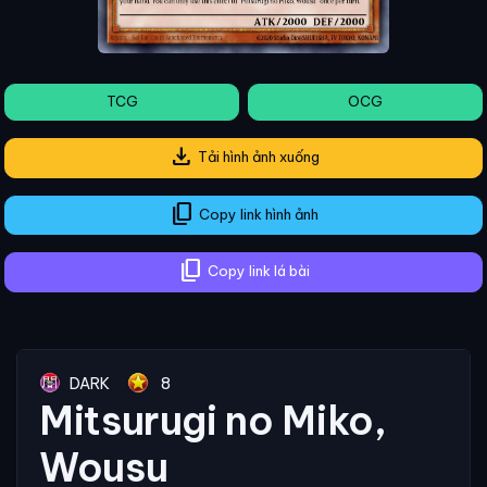
TCG
OCG
download
Tải hình ảnh xuống
content_copy
Copy link hình ảnh
content_copy
Copy link lá bài
DARK
8
Mitsurugi no Miko,
Wousu