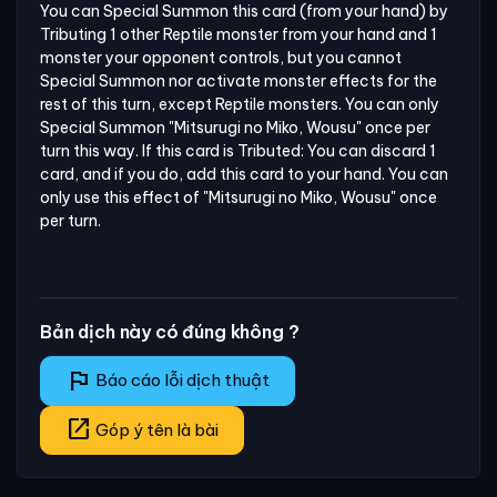
You can Special Summon this card (from your hand) by 
Tributing 1 other Reptile monster from your hand and 1 
monster your opponent controls, but you cannot 
Special Summon nor activate monster effects for the 
rest of this turn, except Reptile monsters. You can only 
Special Summon "Mitsurugi no Miko, Wousu" once per 
turn this way. If this card is Tributed: You can discard 1 
card, and if you do, add this card to your hand. You can 
only use this effect of "Mitsurugi no Miko, Wousu" once 
per turn.
Bản dịch này có đúng không ?
flag
Báo cáo lỗi dịch thuật
open_in_new
Góp ý tên là bài