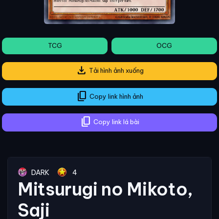
TCG
OCG
download
Tải hình ảnh xuống
content_copy
Copy link hình ảnh
content_copy
Copy link lá bài
DARK
4
Mitsurugi no Mikoto,
Saji