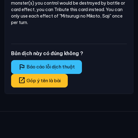
monster(s) you control would be destroyed by battle or 
card effect, you can Tribute this card instead. You can 
only use each effect of "Mitsurugi no Mikoto, Saji" once 
per turn.
Bản dịch này có đúng không ?
flag
Báo cáo lỗi dịch thuật
open_in_new
Góp ý tên là bài