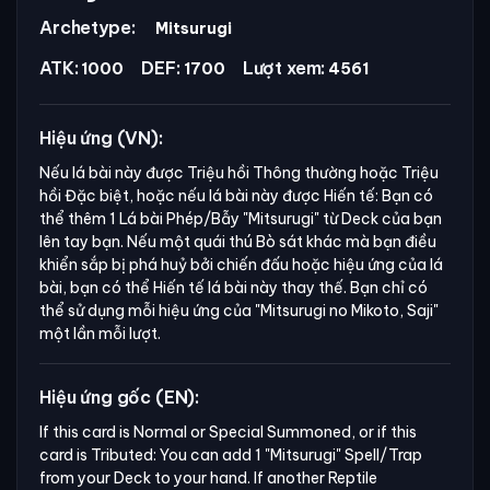
Archetype:
Mitsurugi
ATK:
DEF:
Lượt xem:
1000
1700
4561
Hiệu ứng (VN):
Nếu lá bài này được Triệu hồi Thông thường hoặc Triệu
hồi Đặc biệt, hoặc nếu lá bài này được Hiến tế: Bạn có
thể thêm 1 Lá bài Phép/Bẫy
"Mitsurugi"
từ Deck của bạn
lên tay bạn. Nếu một quái thú Bò sát khác mà bạn điều
khiển sắp bị phá huỷ bởi chiến đấu hoặc hiệu ứng của lá
bài, bạn có thể Hiến tế lá bài này thay thế. Bạn chỉ có
thể sử dụng mỗi hiệu ứng của
"Mitsurugi no Mikoto, Saji"
một lần mỗi lượt.
Hiệu ứng gốc (EN):
If this card is Normal or Special Summoned, or if this 
card is Tributed: You can add 1 "Mitsurugi" Spell/Trap 
from your Deck to your hand. If another Reptile 