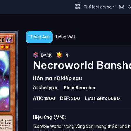
grid_view
sports_esports
Thể loại game
C
Tiếng Anh
Tiếng Việt
DARK
4
Necroworld Bansh
Hồn ma nữ kiếp sau
Archetype:
Field Searcher
ATK:
DEF:
Lượt xem:
1800
200
5680
Hiệu ứng (VN):
"Zombie World"
trong Vùng Sân không thể bị phá hủ