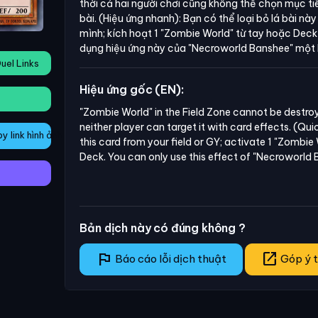
thời cả hai người chơi cũng không thể chọn mục ti
bài. (Hiệu ứng nhanh): Bạn có thể loại bỏ lá bài n
mình; kích hoạt 1
"Zombie World"
từ tay hoặc Deck 
dụng hiệu ứng này của
"Necroworld Banshee"
một l
uel Links
Hiệu ứng gốc (EN):
"Zombie World" in the Field Zone cannot be destroy
neither player can target it with card effects. (Qui
 link hình ảnh
this card from your field or GY; activate 1 "Zombie
Deck. You can only use this effect of "Necroworld 
Bản dịch này có đúng không ?
flag
open_in_new
Báo cáo lỗi dịch thuật
Góp ý t