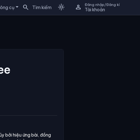
Đăng nhập/Đăng kí
search
light_mode
person
ông cụ
Tìm kiếm
Tài khoản
ee
y bởi hiệu ứng bài, đồng