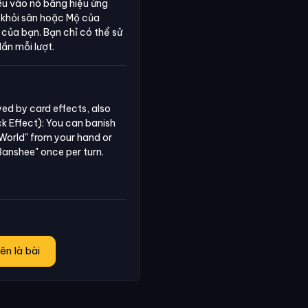
êu vào nó bằng hiệu ứng
ày khỏi sân hoặc Mộ của
của bạn. Bạn chỉ có thể sử
ần mỗi lượt.
ed by card effects, also 
ck Effect): You can banish 
 World" from your hand or 
Banshee" once per turn.
ên là bài