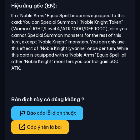
Hiệu ứng gốc (EN):
If a "Noble Arms" Equip Spell becomes equipped to this 
card: You can Special Summon 1 "Noble Knight Token" 
(Warrior/LIGHT/Level 4/ATK 1000/DEF 1000), also you 
cannot Special Summon monsters for the rest of this 
turn, except "Noble Knight" monsters. You can only use 
this effect of "Noble Knight Iyvanne" once per turn. While 
this card is equipped with a "Noble Arms" Equip Spell, all 
other "Noble Knight" monsters you control gain 500 
ATK.
Bản dịch này có đúng không ?
flag
Báo cáo lỗi dịch thuật
open_in_new
Góp ý tên là bài