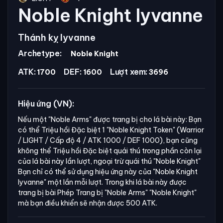
Noble Knight Iyvanne
Thánh kỵ Iyvanne
Archetype:
Noble Knight
ATK:
DEF:
Lượt xem:
1700
1600
3696
Hiệu ứng (VN):
Nếu một
"Noble Arms"
được trang bị cho lá bài này: Bạn
có thể Triệu hồi Đặc biệt 1
"Noble Knight Token"
(Warrior
/ LIGHT / Cấp độ 4 / ATK 1000 / DEF 1000), bạn cũng
không thể Triệu hồi Đặc biệt quái thú trong phần còn lại
của lá bài này lần lượt, ngoại trừ quái thú
"Noble Knight"
Bạn chỉ có thể sử dụng hiệu ứng này của
"Noble Knight
Iyvanne"
một lần mỗi lượt. Trong khi lá bài này được
trang bị bài Phép Trang bị
"Noble Arms"
"Noble Knight"
mà bạn điều khiển sẽ nhận được 500 ATK.