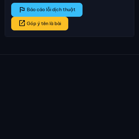
flag
Báo cáo lỗi dịch thuật
open_in_new
Góp ý tên là bài