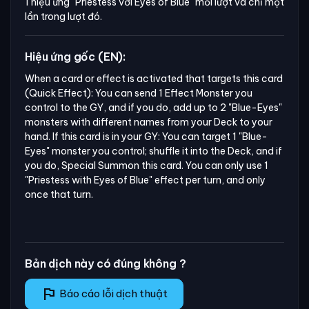
1 hiệu ứng
"Priestess với Eyes of Blue"
mỗi lượt và chỉ một
lần trong lượt đó.
Hiệu ứng gốc (EN):
When a card or effect is activated that targets this card 
(Quick Effect): You can send 1 Effect Monster you 
control to the GY, and if you do, add up to 2 "Blue-Eyes" 
monsters with different names from your Deck to your 
hand. If this card is in your GY: You can target 1 "Blue-
Eyes" monster you control; shuffle it into the Deck, and if 
you do, Special Summon this card. You can only use 1 
"Priestess with Eyes of Blue" effect per turn, and only 
once that turn.
Bản dịch này có đúng không ?
flag
Báo cáo lỗi dịch thuật