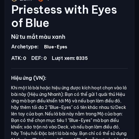
Priestess with Eyes
of Blue
Nữ tu mắt màu xanh
Archetype:
Blue-Eyes
ATK:
DEF:
Lượt xem:
0
0
8335
Hiệu ứng (VN):
Khi một lá bài hoặc hiệu ứng được kích hoạt chọn vào lá
bài này (Hiệu ứng Nhanh): Bạn có thể gửi 1 quái thú Hiệu
ứng mà bạn điều khiển tới Mộ và nếu bạn làm điều đó,
hãy thêm tối đa 2
"Blue-Eyes"
có tên khác nhau từ Deck
lên tay của bạn. Nếu lá bài này nằm trong Mộ của bạn:
Bạn có thể chọn mục tiêu 1
"Blue-Eyes"
mà bạn điều
khiển; xáo trộn nó vào Deck, và nếu bạn làm điều đó,
hãy Triệu hồi Đặc biệt lá bài này. Bạn chỉ có thể sử dụng