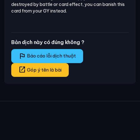
destroyed by battle or card effect, you can banish this 
card from your GY instead.
Bản dịch này có đúng không ?
flag
Báo cáo lỗi dịch thuật
open_in_new
Góp ý tên là bài