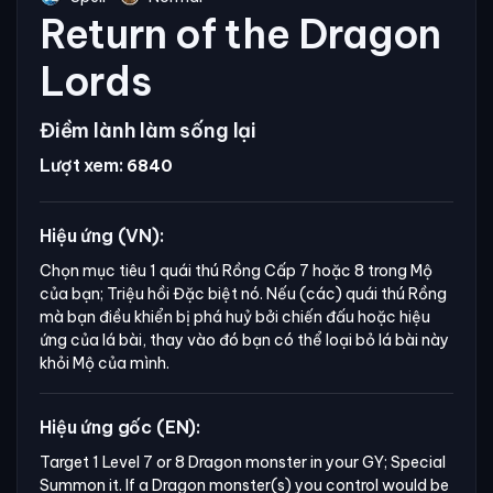
Return of the Dragon
Lords
Điềm lành làm sống lại
Lượt xem:
6840
Hiệu ứng (VN):
Chọn mục tiêu 1 quái thú Rồng Cấp 7 hoặc 8 trong Mộ
của bạn; Triệu hồi Đặc biệt nó. Nếu (các) quái thú Rồng
mà bạn điều khiển bị phá huỷ bởi chiến đấu hoặc hiệu
ứng của lá bài, thay vào đó bạn có thể loại bỏ lá bài này
khỏi Mộ của mình.
Hiệu ứng gốc (EN):
Target 1 Level 7 or 8 Dragon monster in your GY; Special 
Summon it. If a Dragon monster(s) you control would be 