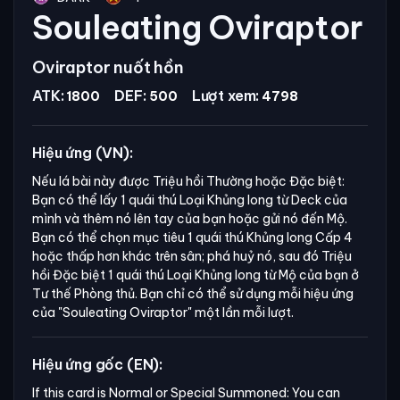
Souleating Oviraptor
Oviraptor nuốt hồn
ATK:
DEF:
Lượt xem:
1800
500
4798
Hiệu ứng (VN):
Nếu lá bài này được Triệu hồi Thường hoặc Đặc biệt:
Bạn có thể lấy 1 quái thú Loại Khủng long từ Deck của
mình và thêm nó lên tay của bạn hoặc gửi nó đến Mộ.
Bạn có thể chọn mục tiêu 1 quái thú Khủng long Cấp 4
hoặc thấp hơn khác trên sân; phá huỷ nó, sau đó Triệu
hồi Đặc biệt 1 quái thú Loại Khủng long từ Mộ của bạn ở
Tư thế Phòng thủ. Bạn chỉ có thể sử dụng mỗi hiệu ứng
của
"Souleating Oviraptor"
một lần mỗi lượt.
Hiệu ứng gốc (EN):
If this card is Normal or Special Summoned: You can 