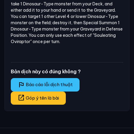
take 1 Dinosaur-Type monster from your Deck, and 
either add it to your hand or send it to the Graveyard. 
You can target 1 other Level 4 or lower Dinosaur-Type 
monster on the field; destroy it, then Special Summon 1 
Dinosaur-Type monster from your Graveyard in Defense 
Position. You can only use each effect of "Souleating 
Oviraptor" once per turn.
Bản dịch này có đúng không ?
flag
Báo cáo lỗi dịch thuật
open_in_new
Góp ý tên là bài