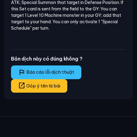
ATK; Special Summon that target in Defense Position. If 
this Set card is sent from the field to the GY: You can 
target 1 Level 10 Machine monster in your GY; add that 
target to your hand. You can only activate 1 "Special 
Schedule" per turn.
Bản dịch này có đúng không ?
flag
Báo cáo lỗi dịch thuật
open_in_new
Góp ý tên là bài