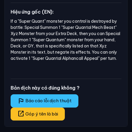
Hiệu ứng gốc (EN):
If a "Super Quant" monster you control is destroyed by 
battle: Special Summon 1 "Super Quantal Mech Beast" 
Xyz Monster from your Extra Deck, then you can Special 
Summon 1 "Super Quantum" monster from your hand, 
Deck, or GY, that is specifically listed on that Xyz 
Monster in its text, but negate its effects. You can only 
activate 1 "Super Quantal Alphancall Appeal" per turn.
Bản dịch này có đúng không ?
flag
Báo cáo lỗi dịch thuật
open_in_new
Góp ý tên là bài