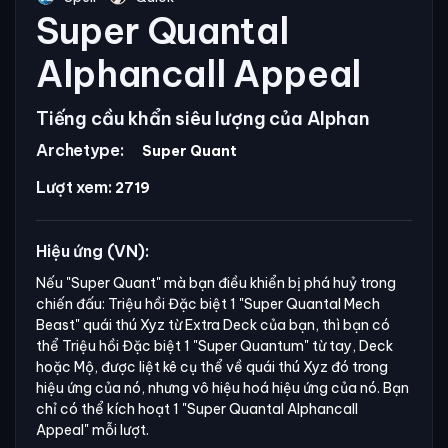
Super Quantal
Alphancall Appeal
Tiếng cầu khẩn siêu lượng của Alphan
Archetype:
Super Quant
Lượt xem:
2719
Hiệu ứng (VN):
Nếu
"Super Quant"
mà bạn điều khiển bị phá huỷ trong
chiến đấu: Triệu hồi Đặc biệt 1
"Super Quantal Mech
Beast"
quái thú Xyz từ Extra Deck của bạn, thì bạn có
thể Triệu hồi Đặc biệt 1
"Super Quantum"
từ tay, Deck
hoặc Mộ, được liệt kê cụ thể về quái thú Xyz đó trong
hiệu ứng của nó, nhưng vô hiệu hoá hiệu ứng của nó. Bạn
chỉ có thể kích hoạt 1
"Super Quantal Alphancall
Appeal"
mỗi lượt.