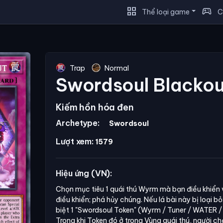
grid_view
sports_esports
Thể loại game
C
Trap
Normal
Swordsoul Blackou
Kiếm hồn hóa đen
Archetype:
Swordsoul
Lượt xem:
1579
Hiệu ứng (VN):
Chọn mục tiêu 1 quái thú Wyrm mà bạn điều khiển v
điều khiển; phá hủy chúng. Nếu lá bài này bị loại b
biệt 1
"Swordsoul Token"
(Wyrm / Tuner / WATER / 
Trong khi Token đó ở trong Vùng quái thú, người ch