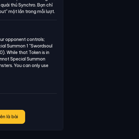
ừ quái thú Synchro. Bạn chỉ
out"
một lần trong mỗi lượt.
ur opponent controls; 
ecial Summon 1 "Swordsoul 
While that Token is in 
annot Special Summon 
ters. You can only use 
.
ên là bài