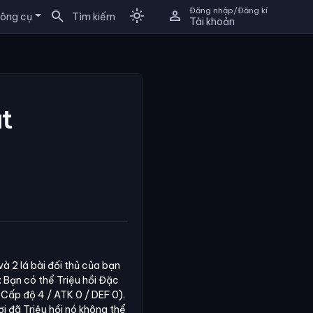
Đăng nhập/Đăng kí
search
light_mode
person
ông cụ
Tìm kiếm
Tài khoản
t
à 2 lá bài đối thủ của bạn
ỏ: Bạn có thể Triệu hồi Đặc
Cấp độ 4 / ATK 0 / DEF 0).
ơi đã Triệu hồi nó không thể