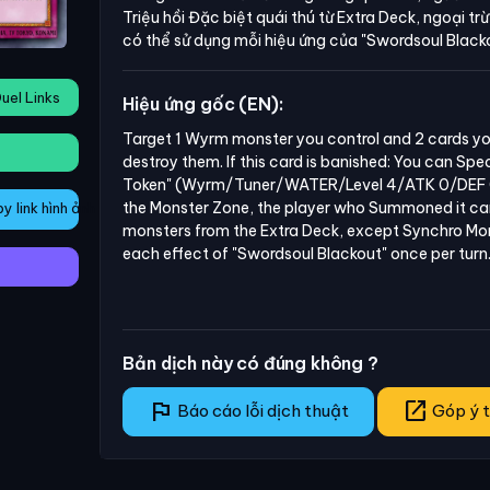
Triệu hồi Đặc biệt quái thú từ Extra Deck, ngoại tr
có thể sử dụng mỗi hiệu ứng của
"Swordsoul Black
uel Links
Hiệu ứng gốc (EN):
Target 1 Wyrm monster you control and 2 cards yo
destroy them. If this card is banished: You can Sp
Token" (Wyrm/Tuner/WATER/Level 4/ATK 0/DEF 0). 
the Monster Zone, the player who Summoned it c
 link hình ảnh
monsters from the Extra Deck, except Synchro Mons
each effect of "Swordsoul Blackout" once per turn
Bản dịch này có đúng không ?
flag
open_in_new
Báo cáo lỗi dịch thuật
Góp ý t