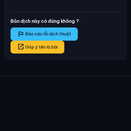
Bản dịch này có đúng không ?
flag
Báo cáo lỗi dịch thuật
open_in_new
Góp ý tên là bài