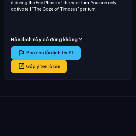
it during the End Phase of the next turn. You can only 
activate 1 "The Gaze of Timaeus" per turn.
Bản dịch này có đúng không ?
flag
Báo cáo lỗi dịch thuật
open_in_new
Góp ý tên là bài