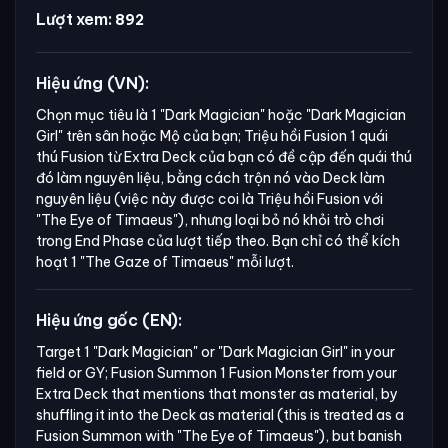
Lượt xem:
892
Hiệu ứng (VN):
Chọn mục tiêu là 1
"Dark Magician"
hoặc
"Dark Magician
Girl"
trên sân hoặc Mộ của bạn; Triệu hồi Fusion 1 quái
thú Fusion từ Extra Deck của bạn có đề cập đến quái thú
đó làm nguyên liệu, bằng cách trộn nó vào Deck làm
nguyên liệu (việc này được coi là Triệu hồi Fusion với
"The Eye of Timaeus"),
nhưng loại bỏ nó khỏi trò chơi
trong End Phase của lượt tiếp theo. Bạn chỉ có thể kích
hoạt 1
"The Gaze of Timaeus"
mỗi lượt.
Hiệu ứng gốc (EN):
Target 1 "Dark Magician" or "Dark Magician Girl" in your 
field or GY; Fusion Summon 1 Fusion Monster from your 
Extra Deck that mentions that monster as material, by 
shuffling it into the Deck as material (this is treated as a 
Fusion Summon with "The Eye of Timaeus"), but banish 