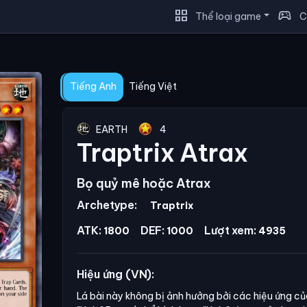
grid_view
sports_esports
Thể loại game
C
Tiếng Anh
Tiếng Việt
EARTH
4
Traptrix Atrax
Bọ quỷ mê hoặc Atrax
Archetype:
Traptrix
ATK:
DEF:
Lượt xem:
1800
1000
4935
Hiệu ứng (VN):
Lá bài này không bị ảnh hưởng bởi các hiệu ứng c