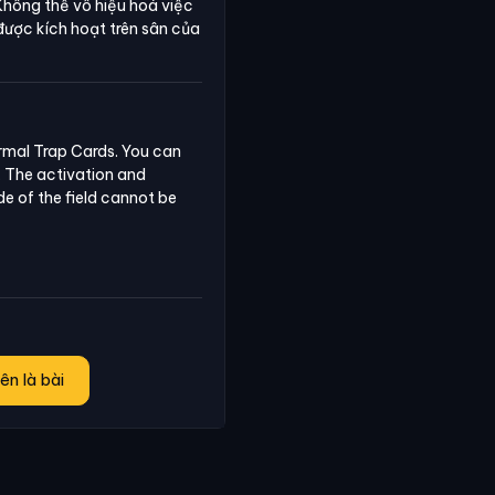
Không thể vô hiệu hoá việc
được kích hoạt trên sân của
rmal Trap Cards. You can 
 The activation and 
e of the field cannot be 
ên là bài