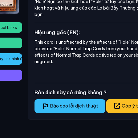
"Hole"
Bạn có thể kích hoạt
"Hole"
từ tay của bạn. 
kích hoạt và hiệu ứng của các Lá bài Bẫy Thường 
bạn.
uel Links
Hiệu ứng gốc (EN):
This card is unaffected by the effects of "Hole" No
activate "Hole" Normal Trap Cards from your hand.
effects of Normal Trap Cards activated on your sid
 link hình ảnh
negated.
Bản dịch này có đúng không ?
flag
open_in_new
Báo cáo lỗi dịch thuật
Góp ý t