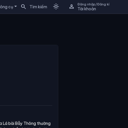
Đăng nhập/Đăng kí
search
light_mode
person
ông cụ
Tìm kiếm
Tài khoản
ủa Lá bài Bẫy Thông thường