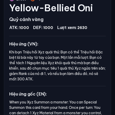
Yellow-Bellied Oni
Quỷ cánh vàng
ATK:
DEF:
Lượt xem:
1000
1000
2630
Hiệu ứng (VN):
Khi bạn Triệu hồi Xyz quái thú: Bạn có thể Triệu hồi Đặc
biệt lá bài này từ tay của bạn. Một lần mỗi lượt: Bạn có
thể tách 1 Nguyên liệu Xyz khỏi quái thú mà bạn điều
khiển, sau đó chọn mục tiêu 1 quái thú Xyz ngửa trên sân;
giảm Rank của nó đi 1, và nếu bạn làm điều đó, nó sẽ
mất 300 ATK.
Hiệu ứng gốc (EN):
When you Xyz Summon a monster: You can Special 
Summon this card from your hand. Once per turn: You 
can detach 1 Xyz Material from a monster you control, 