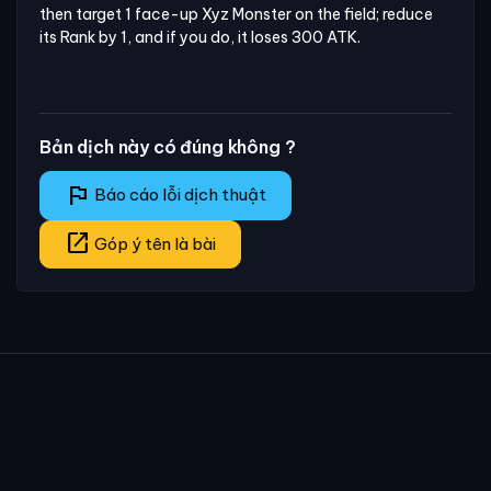
then target 1 face-up Xyz Monster on the field; reduce 
its Rank by 1, and if you do, it loses 300 ATK.
Bản dịch này có đúng không ?
flag
Báo cáo lỗi dịch thuật
open_in_new
Góp ý tên là bài