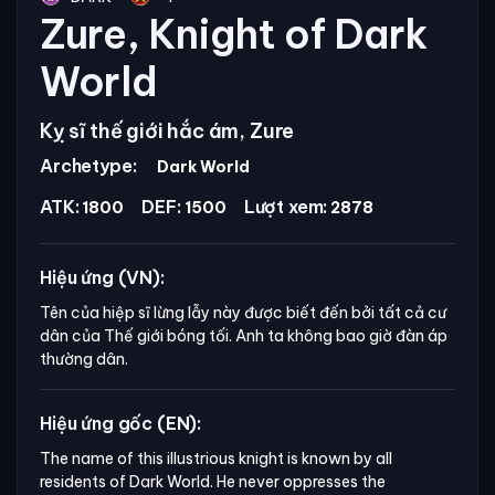
Zure, Knight of Dark
World
Kỵ sĩ thế giới hắc ám, Zure
Archetype:
Dark World
ATK:
DEF:
Lượt xem:
1800
1500
2878
Hiệu ứng (VN):
Tên của hiệp sĩ lừng lẫy này được biết đến bởi tất cả cư
dân của Thế giới bóng tối. Anh ta không bao giờ đàn áp
thường dân.
Hiệu ứng gốc (EN):
The name of this illustrious knight is known by all 
residents of Dark World. He never oppresses the 