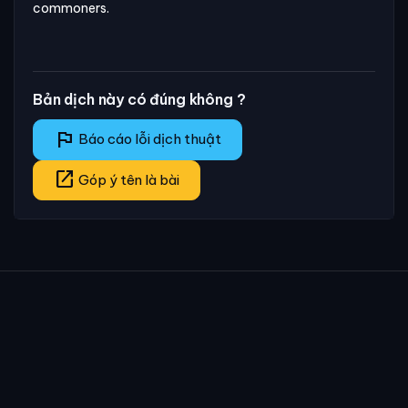
commoners.
Bản dịch này có đúng không ?
flag
Báo cáo lỗi dịch thuật
open_in_new
Góp ý tên là bài