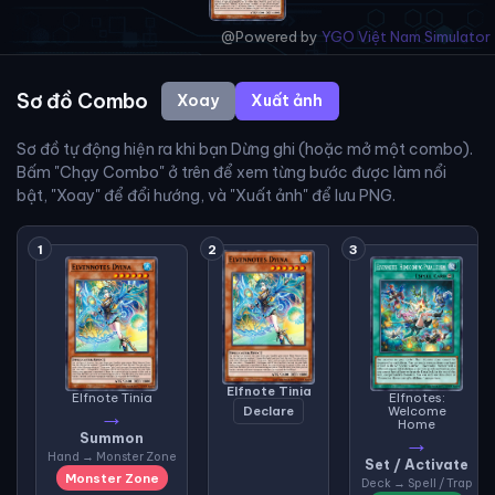
@Powered by
YGO Việt Nam Simulator
Sơ đồ Combo
Xoay
Xuất ảnh
Sơ đồ tự động hiện ra khi bạn Dừng ghi (hoặc mở một combo).
Bấm "Chạy Combo" ở trên để xem từng bước được làm nổi
bật, "Xoay" để đổi hướng, và "Xuất ảnh" để lưu PNG.
1
2
3
Elfnote Tinia
Elfnote Tinia
Elfnotes:
→
Declare
Welcome
Home
→
Summon
Hand → Monster Zone
Set / Activate
Monster Zone
Deck → Spell / Trap