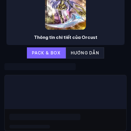
Thông tin chi tiết của Orcust
PACK & BOX
HƯỚNG DẪN