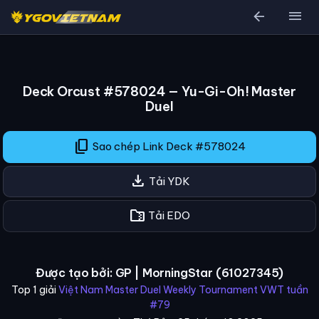
arrow_back
menu
Deck Orcust #578024 — Yu-Gi-Oh! Master
Duel
content_copy
Sao chép Link Deck #578024
download
Tải YDK
folder_zip
Tải EDO
Được tạo bởi: GP | MorningStar (61027345)
Top 1 giải
Việt Nam Master Duel Weekly Tournament VWT tuần
#79